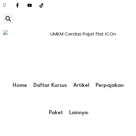
Sign in
Si
Don’t have an
Home
Daftar Kursus
Artikel
Perpajakan
Paket
Lainnya
Remember me
pajakan
pajakan