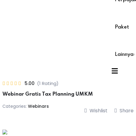
r
Sig
r
Paket
Already have a
Lainnya
5.00
(1 Rating)
Webinar Gratis Tax Planning UMKM
Categories:
Webinars
Wishlist
Share