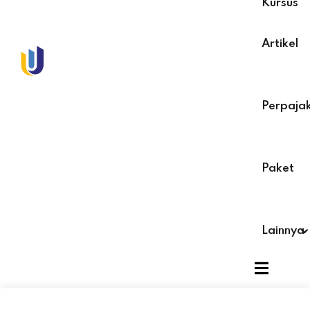
Kursus
r
Artikel
Sig
r
Already have a
Perpaja
Paket
Lainnya