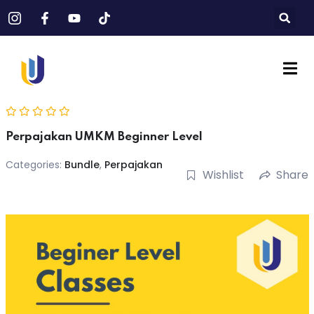
Sign in
Sign up
Sign in
Don’t have an account?
Sign up
Perpajakan UMKM Beginner Level
Categories:
Bundle
,
Perpajakan
Wishlist
Share
Lost your password?
Remember me
pajakan