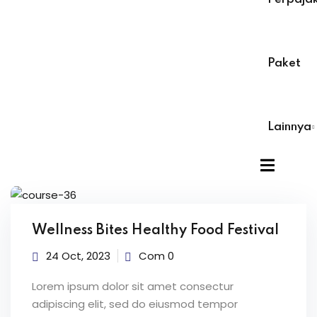
r
Sig
r
Paket
Already have a
Lainnya
Wellness Bites Healthy Food Festival
24 Oct, 2023
Com 0
Lorem ipsum dolor sit amet consectur
adipiscing elit, sed do eiusmod tempor